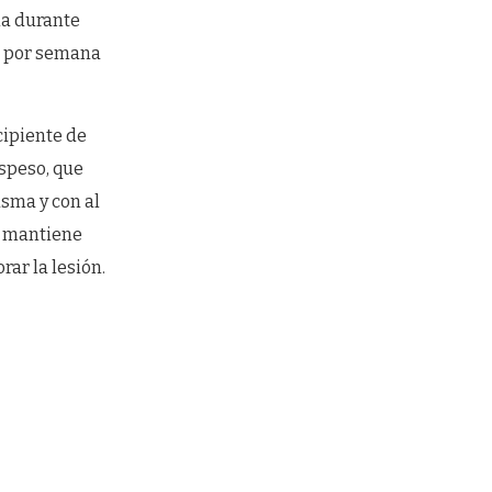
la durante
s por semana
cipiente de
espeso, que
sma y con al
e mantiene
rar la lesión.