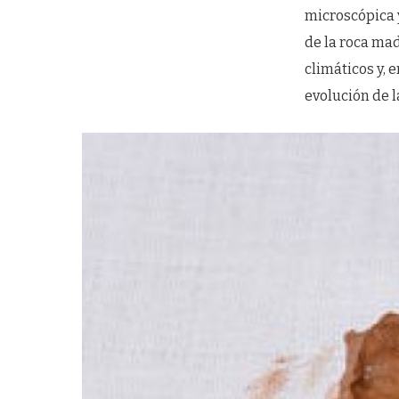
microscópica y
de la roca mad
climáticos y,
evolución de l