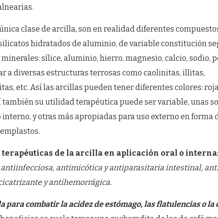
alnearias.
única clase de arcilla, son en realidad diferentes compuesto
 silicatos hidratados de aluminio, de variable constitución s
inerales: sílice, aluminio, hierro, magnesio, calcio, sodio, po
r a diversas estructuras terrosas como caolinitas, illitas,
as, etc. Así las arcillas pueden tener diferentes colores: roja
í también su utilidad terapéutica puede ser variable, unas 
o interno, y otras más apropiadas para uso externo en forma 
 emplastos.
terapéuticas de la arcilla en aplicación oral o interna
 antiinfecciosa, antimicótica y antiparasitaria intestinal, ant
cicatrizante y antihemorrágica.
a para combatir la acidez de estómago, las flatulencias o la