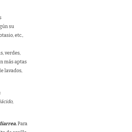
s
egún su
tasio, etc.,
s, verdes,
son más aptas
de lavados,
:
iácido,
 diarrea.
Para