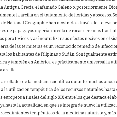
la Antigua Grecia, el afamado Galeno o, posteriormente, Dio
almente la arcilla en el tratamiento de heridas y abscesos. S
de National Geographic han mostrado a través del televiso
ies de papagayos ingerían arcilla de rocas cercanas tras h
vos pero tóxicos, y así neutralizar sus efectos nocivos en el s
tierra de las termiteras es un reconocido remedio de infecci
ara los habitantes de Filipinas o Sudán. Son igualmente est
rica y también en América, es prácticamente universal la uti
 arcilla.
 arrollador de la medicina científica durante muchos años r
 la utilización terapéutica de los recursos naturales, hasta 
as europeos a finales del siglo XIX entre los que destaca el a
ya hasta la actualidad en que se integra de nuevo la utilizaci
 procedimientos terapéuticos de la medicina naturista y, má