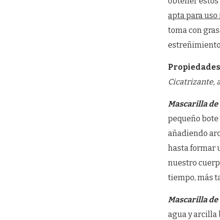
obtener estos 
apta para uso
toma con grasa
estreñimiento
Propiedades 
Cicatrizante, 
Mascarilla de 
pequeño bote d
añadiendo arci
hasta formar 
nuestro cuerp
tiempo, más ta
Mascarilla de 
agua y arcilla