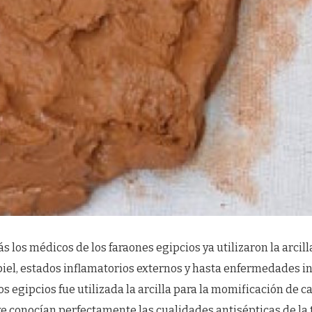
ás los médicos de los faraones egipcios ya utilizaron la arcil
piel, estados inflamatorios externos y hasta enfermedades i
s egipcios fue utilizada la arcilla para la momificación de c
ye conocían perfectamente las cualidades antisépticas de la 