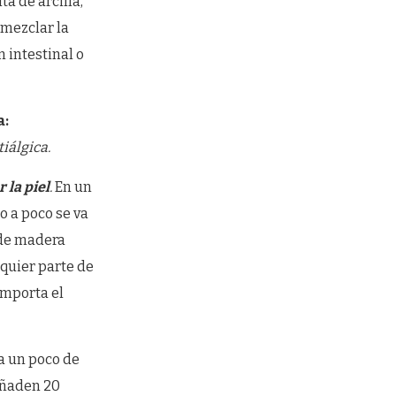
a de arcilla,
 mezclar la
 intestinal o
a:
iálgica.
 la piel
.
En un
o a poco se va
 de madera
quier parte de
importa el
za un poco de
 añaden 20