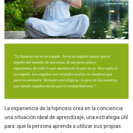
“La hipnosis no es un engaño. No es un engaño mayor que el
engaño del mundo, de sus cosas, de sus principios y
esperanzas, de todo lo que muestra ser lo que no es. Pero nada es
un engaño. Los engaños son verdades ocultas en mentiras que
parecen verdades. Verdades psicológicas: la peor de las mentiras,
que siendo engaños hacen que la verdad funcione.”
La experiencia de la hipnosis crea en la conciencia
una situación ideal de aprendizaje, una estrategia útil
para que la persona aprenda a utilizar sus propias